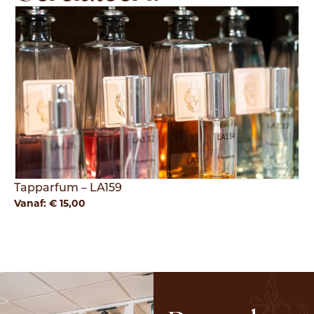
Tapparfum – LA159
Ta
Vanaf:
€
15,00
Va