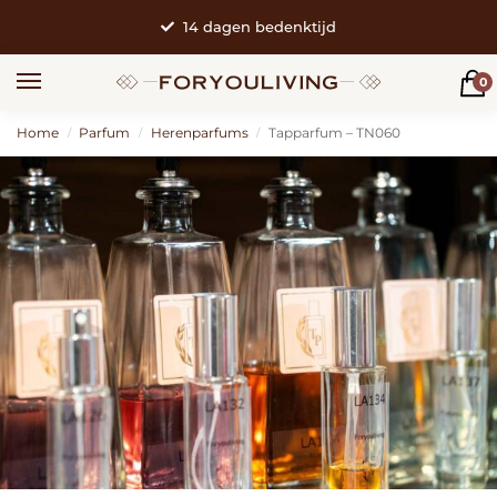
14 dagen bedenktijd
0
Home
Parfum
Herenparfums
Tapparfum – TN060
/
/
/