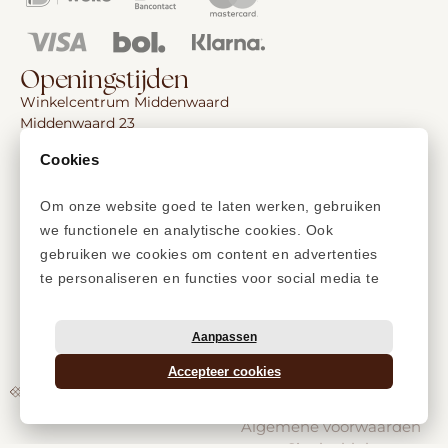
Openingstijden
Winkelcentrum Middenwaard
Middenwaard 23
1703 SB Heerhugowaard
Cookies
Ma: 12:00 – 17:30 uur
Di: 09:30 – 17:30 uur
Om onze website goed te laten werken, gebruiken
Wo: 09:30 – 17:30 uur
Do: 09:30 – 17:30 uur
we functionele en analytische cookies. Ook
Vr: 09:30 – 17:30 uur
gebruiken we cookies om content en advertenties
Za: 09:30 – 17:00 uur
te personaliseren en functies voor social media te
Zo: 12:00 – 17:00 uur
bieden.
Aanpassen
Accepteer cookies
Privacyverklaring
Cookiebeleid
Algemene voorwaarden